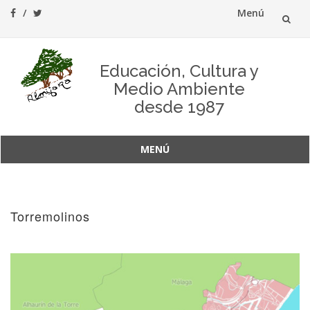
Menú
Saltar
al
Educación, Cultura y
Medio Ambiente
contenido
desde 1987
MENÚ
Saltar
al
contenido
Torremolinos