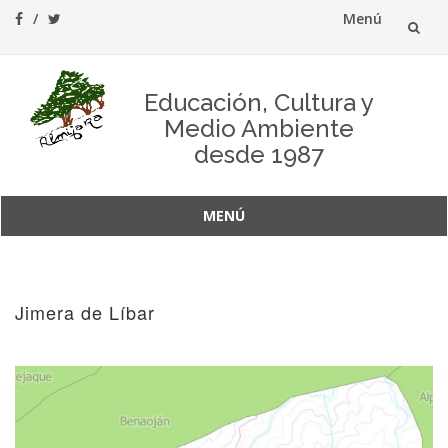
Menú
Saltar
al
Educación, Cultura y
Medio Ambiente
contenido
desde 1987
MENÚ
Saltar
al
contenido
Jimera de Líbar