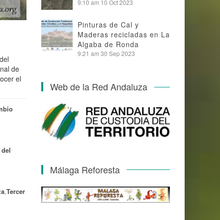
9:10 am
10 Oct 2023
Pinturas de Cal y
Maderas recicladas en La
Algaba de Ronda
9:21 am
30 Sep 2023
del
nal de
ocer el
Web de la Red Andaluza
mbio
 del
Málaga Reforesta
za
,
Tercer