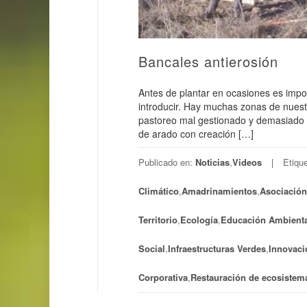
Bancales antierosión
Antes de plantar en ocasiones es impo
introducir. Hay muchas zonas de nuestro
pastoreo mal gestionado y demasiado in
de arado con creación […]
Publicado en:
Noticias
,
Videos
Etiqu
Climático
,
Amadrinamientos
,
Asociación
Territorio
,
Ecología
,
Educación Ambienta
Social
,
Infraestructuras Verdes
,
Innovaci
Corporativa
,
Restauración de ecosistem