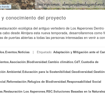
 y conocimiento del proyecto
Restauración ecológica del antiguo vertedero de Los Asperones Dentro 
a cabo desde Almijara esta nueva temporada, desarrollaremos como fi
das de puertas abiertas a todas las personas interesadas en venir a con
dos
,
Eventos
,
Noticias
Etiquetado:
Adaptación y Mitigación ante el Ca
ientos
,
Asociación
,
Biodiversidad
,
Cambio climático
,
CdT
,
Custodia de
ión Ambiental
,
Educación para la Sostenibilidad
,
Geodiversidad
,
Gestión
cial
,
Reforestación
,
Refugios de Biodiversidad
,
Responsabilidad Social
as
,
Restauración Los Asperones
,
RSC
,
Soluciones Basadas en la Naturale