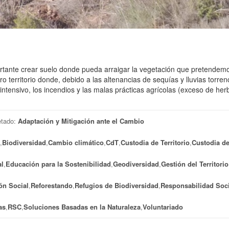
rtante crear suelo donde pueda arraigar la vegetación que pretendem
 territorio donde, debido a las altenancias de sequías y lluvias torrenc
tensivo, los incendios y las malas prácticas agrícolas (exceso de herb
etado:
Adaptación y Mitigación ante el Cambio
,
Biodiversidad
,
Cambio climático
,
CdT
,
Custodia de Territorio
,
Custodia de
l
,
Educación para la Sostenibilidad
,
Geodiversidad
,
Gestión del Territorio
ón Social
,
Reforestando
,
Refugios de Biodiversidad
,
Responsabilidad Soci
as
,
RSC
,
Soluciones Basadas en la Naturaleza
,
Voluntariado