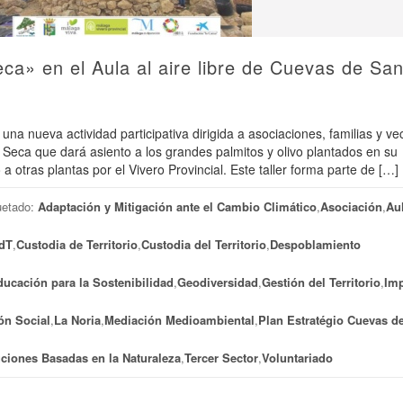
eca» en el Aula al aire libre de Cuevas de Sa
na nueva actividad participativa dirigida a asociaciones, familias y ve
 Seca que dará asiento a los grandes palmitos y olivo plantados en su
 otras plantas por el Vivero Provincial. Este taller forma parte de […]
uetado:
Adaptación y Mitigación ante el Cambio Climático
,
Asociación
,
Aul
dT
,
Custodia de Territorio
,
Custodia del Territorio
,
Despoblamiento
ucación para la Sostenibilidad
,
Geodiversidad
,
Gestión del Territorio
,
Im
ón Social
,
La Noria
,
Mediación Medioambiental
,
Plan Estratégio Cuevas d
ciones Basadas en la Naturaleza
,
Tercer Sector
,
Voluntariado