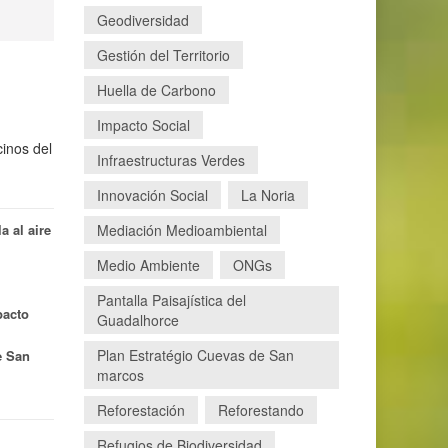
Geodiversidad
Gestión del Territorio
n
Huella de Carbono
Impacto Social
cinos del
Infraestructuras Verdes
Innovación Social
La Noria
Mediación Medioambiental
a al aire
Medio Ambiente
ONGs
Pantalla Paisajística del
pacto
Guadalhorce
Plan Estratégio Cuevas de San
e San
marcos
Reforestación
Reforestando
Refugios de Biodiversidad