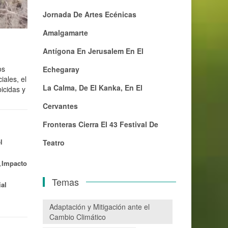
Jornada De Artes Ecénicas
Amalgamarte
Antígona En Jerusalem En El
os
Echegaray
iales, el
La Calma, De El Kanka, En El
icidas y
Cervantes
Fronteras Cierra El 43 Festival De
l
Teatro
,
Impacto
Temas
al
Adaptación y Mitigación ante el
Cambio Climático