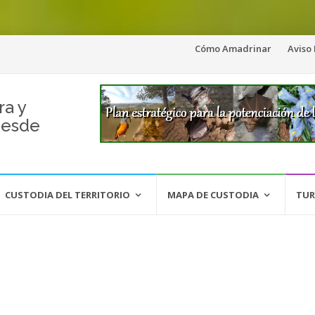
Saltar
Cómo Amadrinar
Aviso
al
contenido
ra y
desde
CUSTODIA DEL TERRITORIO
MAPA DE CUSTODIA
TUR