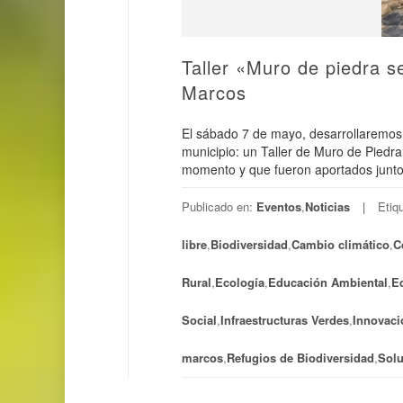
Taller «Muro de piedra s
Marcos
El sábado 7 de mayo, desarrollaremos u
municipio: un Taller de Muro de Piedra
momento y que fueron aportados junto a
Publicado en:
Eventos
,
Noticias
Etiq
libre
,
Biodiversidad
,
Cambio climático
,
C
Rural
,
Ecología
,
Educación Ambiental
,
Ed
Social
,
Infraestructuras Verdes
,
Innovaci
marcos
,
Refugios de Biodiversidad
,
Solu