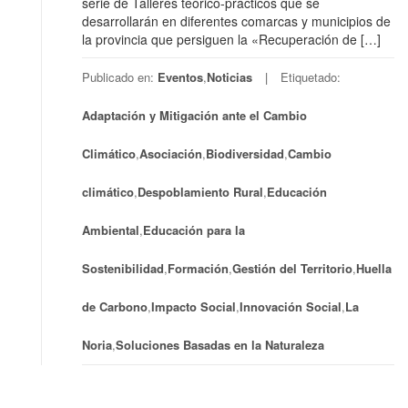
serie de Talleres teórico-prácticos que se
desarrollarán en diferentes comarcas y municipios de
la provincia que persiguen la «Recuperación de […]
Publicado en:
Eventos
,
Noticias
Etiquetado:
Adaptación y Mitigación ante el Cambio
Climático
,
Asociación
,
Biodiversidad
,
Cambio
climático
,
Despoblamiento Rural
,
Educación
Ambiental
,
Educación para la
Sostenibilidad
,
Formación
,
Gestión del Territorio
,
Huella
de Carbono
,
Impacto Social
,
Innovación Social
,
La
Noria
,
Soluciones Basadas en la Naturaleza