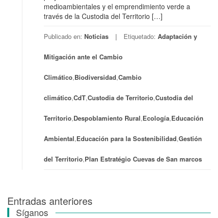
medioambientales y el emprendimiento verde a
través de la Custodia del Territorio […]
Publicado en:
Noticias
Etiquetado:
Adaptación y
Mitigación ante el Cambio
Climático
,
Biodiversidad
,
Cambio
climático
,
CdT
,
Custodia de Territorio
,
Custodia del
Territorio
,
Despoblamiento Rural
,
Ecología
,
Educación
Ambiental
,
Educación para la Sostenibilidad
,
Gestión
del Territorio
,
Plan Estratégio Cuevas de San marcos
Entradas anteriores
Navegación
Síganos