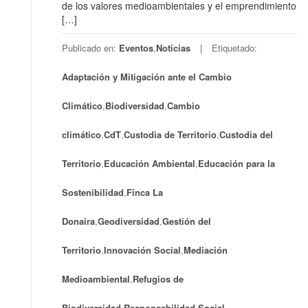
de los valores medioambientales y el emprendimiento
[…]
Publicado en:
Eventos
,
Noticias
Etiquetado:
Adaptación y Mitigación ante el Cambio
Climático
,
Biodiversidad
,
Cambio
climático
,
CdT
,
Custodia de Territorio
,
Custodia del
Territorio
,
Educación Ambiental
,
Educación para la
Sostenibilidad
,
Finca La
Donaira
,
Geodiversidad
,
Gestión del
Territorio
,
Innovación Social
,
Mediación
Medioambiental
,
Refugios de
Biodiversidad
,
Responsabilidad Social