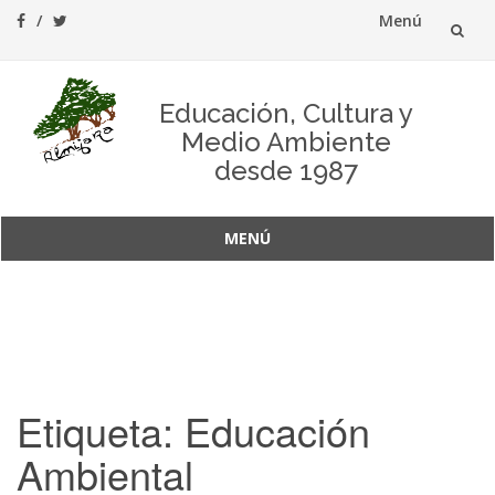
Menú
Saltar
al
Educación, Cultura y
Medio Ambiente
contenido
desde 1987
MENÚ
Saltar
al
contenido
Etiqueta:
Educación
Ambiental