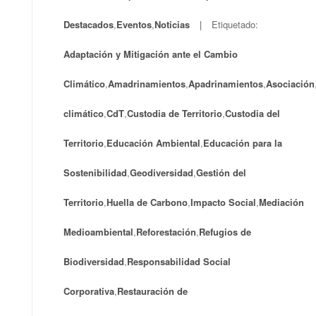
Destacados
,
Eventos
,
Noticias
Etiquetado:
Adaptación y Mitigación ante el Cambio
Climático
,
Amadrinamientos
,
Apadrinamientos
,
Asociación
climático
,
CdT
,
Custodia de Territorio
,
Custodia del
Territorio
,
Educación Ambiental
,
Educación para la
Sostenibilidad
,
Geodiversidad
,
Gestión del
Territorio
,
Huella de Carbono
,
Impacto Social
,
Mediación
Medioambiental
,
Reforestación
,
Refugios de
Biodiversidad
,
Responsabilidad Social
Corporativa
,
Restauración de