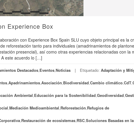
on Experience Box
laboración con Experience Box Spain SLU cuyo objeto principal es la c
de reforestación tanto para individuales (amadrinamientos de plantone
stación presencial), así como otras experiencias relacionadas con la 
. A este acuerdo lo […]
amientos Destacados
,
Eventos
,
Noticias
Etiquetado:
Adaptación y Miti
ntos
,
Apadrinamientos
,
Asociación
,
Biodiversidad
,
Cambio climático
,
CdT
,
cación Ambiental
,
Educación para la Sostenibilidad
,
Geodiversidad
,
Gest
ocial
,
Mediación Medioambiental
,
Reforestación
,
Refugios de
Corporativa
,
Restauración de ecosistemas
,
RSC
,
Soluciones Basadas en la