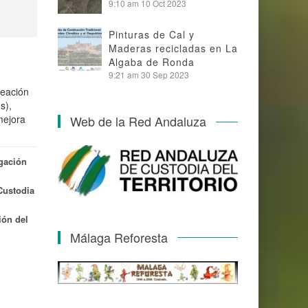
9:10 am
10 Oct 2023
Pinturas de Cal y
Maderas recicladas en La
Algaba de Ronda
9:21 am
30 Sep 2023
reación
s),
mejora
Web de la Red Andaluza
gación
Custodia
ión del
Málaga Reforesta