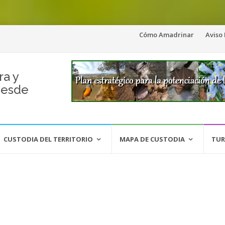
Saltar
Cómo Amadrinar
Aviso
al
contenido
ra y
desde
CUSTODIA DEL TERRITORIO
MAPA DE CUSTODIA
TUR