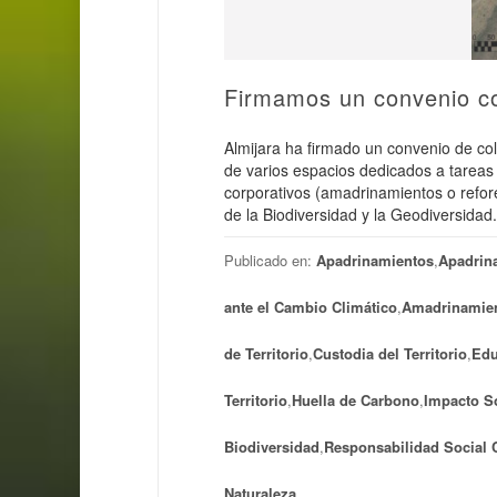
Firmamos un convenio c
Almijara ha firmado un convenio de co
de varios espacios dedicados a tareas 
corporativos (amadrinamientos o refore
de la Biodiversidad y la Geodiversidad
Publicado en:
Apadrinamientos
,
Apadrin
ante el Cambio Climático
,
Amadrinamie
de Territorio
,
Custodia del Territorio
,
Edu
Territorio
,
Huella de Carbono
,
Impacto S
Biodiversidad
,
Responsabilidad Social 
Naturaleza