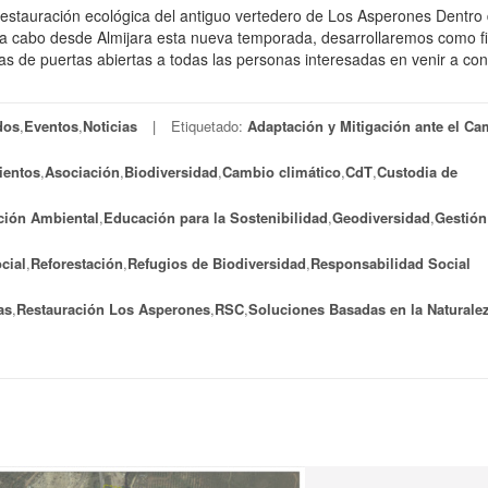
Restauración ecológica del antiguo vertedero de Los Asperones Dentro 
a cabo desde Almijara esta nueva temporada, desarrollaremos como fi
das de puertas abiertas a todas las personas interesadas en venir a con
dos
,
Eventos
,
Noticias
Etiquetado:
Adaptación y Mitigación ante el Ca
ientos
,
Asociación
,
Biodiversidad
,
Cambio climático
,
CdT
,
Custodia de
ión Ambiental
,
Educación para la Sostenibilidad
,
Geodiversidad
,
Gestión
cial
,
Reforestación
,
Refugios de Biodiversidad
,
Responsabilidad Social
as
,
Restauración Los Asperones
,
RSC
,
Soluciones Basadas en la Naturale