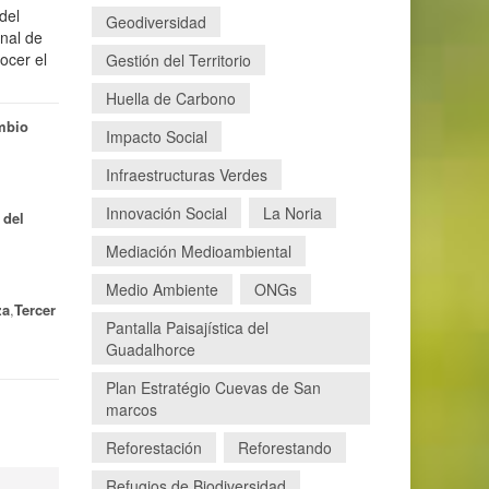
del
Geodiversidad
nal de
ocer el
Gestión del Territorio
Huella de Carbono
mbio
Impacto Social
Infraestructuras Verdes
Innovación Social
La Noria
 del
Mediación Medioambiental
Medio Ambiente
ONGs
za
,
Tercer
Pantalla Paisajística del
Guadalhorce
Plan Estratégio Cuevas de San
marcos
Reforestación
Reforestando
Refugios de Biodiversidad