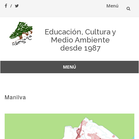
Menú
Saltar
al
Educación, Cultura y
Medio Ambiente
contenido
desde 1987
MENÚ
Saltar
al
contenido
Manilva