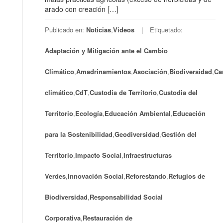
arado con creación […]
Publicado en:
Noticias
,
Videos
Etiquetado:
Adaptación y Mitigación ante el Cambio
Climático
,
Amadrinamientos
,
Asociación
,
Biodiversidad
,
Ca
climático
,
CdT
,
Custodia de Territorio
,
Custodia del
Territorio
,
Ecología
,
Educación Ambiental
,
Educación
para la Sostenibilidad
,
Geodiversidad
,
Gestión del
Territorio
,
Impacto Social
,
Infraestructuras
Verdes
,
Innovación Social
,
Reforestando
,
Refugios de
Biodiversidad
,
Responsabilidad Social
Corporativa
,
Restauración de