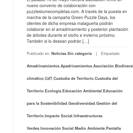
nuevo convenio de colaboración con
puzzlestumecompletas.com. A través de la puesta en
marcha de la campaña Green Puzzle Days, los
clientes de dicha empresa malagueña podrán
colaborar en el amadrinamiento y posterior plantación
de árboles durante el otoño e invierno próximo.
También si lo desean podrán […]
Publicado en:
Noticias
,
Sin categoría
Etiquetado:
Amadrinamientos
,
Apadrinamientos
,
Asociación
,
Biodivers
climático
,
CdT
,
Custodia de Territorio
,
Custodia del
Territorio
,
Ecología
,
Educación Ambiental
,
Educación
para la Sostenibilidad
,
Geodiversidad
,
Gestión del
Territorio
,
Impacto Social
,
Infraestructuras
Verdes
,
Innovación Social
,
Medio Ambiente
,
Pantalla