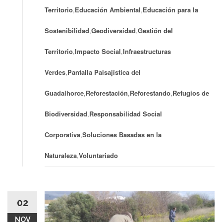
Territorio
,
Educación Ambiental
,
Educación para la
Sostenibilidad
,
Geodiversidad
,
Gestión del
Territorio
,
Impacto Social
,
Infraestructuras
Verdes
,
Pantalla Paisajística del
Guadalhorce
,
Reforestación
,
Reforestando
,
Refugios de
Biodiversidad
,
Responsabilidad Social
Corporativa
,
Soluciones Basadas en la
Naturaleza
,
Voluntariado
02
NOV