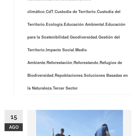
climático
,
CdT
,
Custodia de Territorio
,
Custodia del
Territorio
,
Ecología
,
Educación Ambiental
,
Educación
para la Sostenibilidad
,
Geodiversidad
,
Gestión del
Territorio
,
Impacto Social
,
Medio
Ambiente
,
Reforestación
,
Reforestando
,
Refugios de
Biodiversidad
,
Repoblaciones
,
Soluciones Basadas en
la Naturaleza
,
Tercer Sector
15
AGO