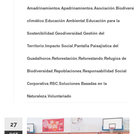
Amadrinamientos
,
Apadrinamientos
,
Asociación
,
Biodivers
climático
,
Educación Ambiental
,
Educación para la
Sostenibilidad
,
Geodiversidad
,
Gestión del
Territorio
,
Impacto Social
,
Pantalla Paisajística del
Guadalhorce
,
Reforestación
,
Reforestando
,
Refugios de
Biodiversidad
,
Repoblaciones
,
Responsabilidad Social
Corporativa
,
RSC
,
Soluciones Basadas en la
Naturaleza
,
Voluntariado
27