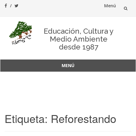
Menú
Saltar
al
Educación, Cultura y
Medio Ambiente
contenido
desde 1987
MENÚ
Saltar
al
contenido
Etiqueta:
Reforestando