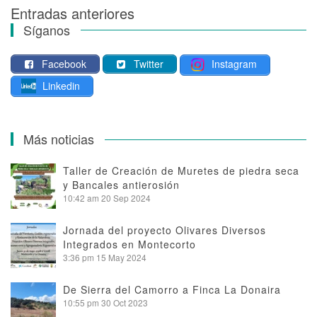
Entradas anteriores
Navegación
Síganos
de
Facebook
Twitter
Instagram
entradas
Linkedin
Más noticias
Taller de Creación de Muretes de piedra seca
y Bancales antierosión
10:42 am
20 Sep 2024
Jornada del proyecto Olivares Diversos
Integrados en Montecorto
3:36 pm
15 May 2024
De Sierra del Camorro a Finca La Donaira
10:55 pm
30 Oct 2023