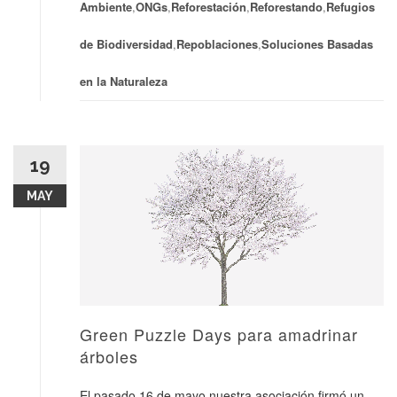
Ambiente
,
ONGs
,
Reforestación
,
Reforestando
,
Refugios
de Biodiversidad
,
Repoblaciones
,
Soluciones Basadas
en la Naturaleza
19
MAY
Green Puzzle Days para amadrinar
árboles
El pasado 16 de mayo nuestra asociación firmó un