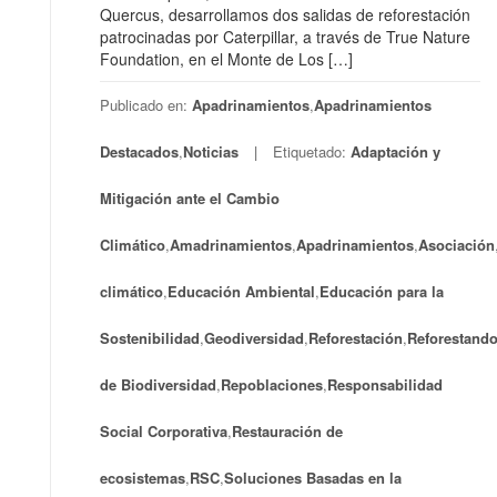
Quercus, desarrollamos dos salidas de reforestación
patrocinadas por Caterpillar, a través de True Nature
Foundation, en el Monte de Los […]
Publicado en:
Apadrinamientos
,
Apadrinamientos
Destacados
,
Noticias
Etiquetado:
Adaptación y
Mitigación ante el Cambio
Climático
,
Amadrinamientos
,
Apadrinamientos
,
Asociación
climático
,
Educación Ambiental
,
Educación para la
Sostenibilidad
,
Geodiversidad
,
Reforestación
,
Reforestand
de Biodiversidad
,
Repoblaciones
,
Responsabilidad
Social Corporativa
,
Restauración de
ecosistemas
,
RSC
,
Soluciones Basadas en la