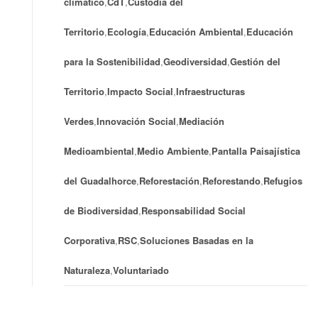
climático
,
CdT
,
Custodia del
Territorio
,
Ecología
,
Educación Ambiental
,
Educación
para la Sostenibilidad
,
Geodiversidad
,
Gestión del
Territorio
,
Impacto Social
,
Infraestructuras
Verdes
,
Innovación Social
,
Mediación
Medioambiental
,
Medio Ambiente
,
Pantalla Paisajística
del Guadalhorce
,
Reforestación
,
Reforestando
,
Refugios
de Biodiversidad
,
Responsabilidad Social
Corporativa
,
RSC
,
Soluciones Basadas en la
Naturaleza
,
Voluntariado