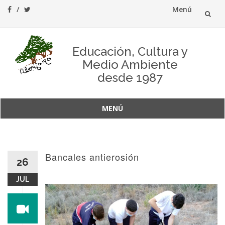
Menú
Saltar
al
Educación, Cultura y
Medio Ambiente
contenido
desde 1987
MENÚ
Saltar
al
contenido
Bancales antierosión
26
JUL