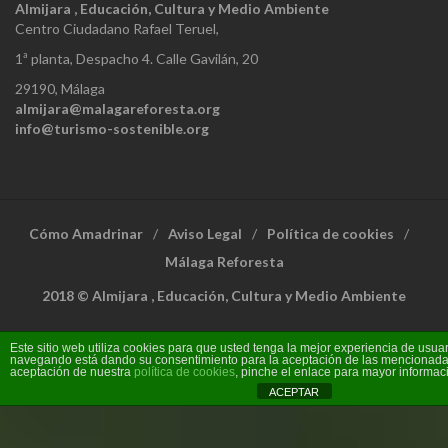
Almijara , Educación, Cultura y Medio Ambiente
Centro Ciudadano Rafael Teruel,
1ª planta, Despacho 4. Calle Gavilán, 20
29190, Málaga
almijara@malagareforesta.org
info@turismo-sostenible.org
Cómo Amadrinar
Aviso Legal
Política de cookies
Málaga Reforesta
2018 © Almijara , Educación, Cultura y Medio Ambiente
Este sitio web utiliza cookies para que usted tenga la mejor experiencia de usuar
navegando está dando su consentimiento para la aceptación de las mencionadas
aceptación de nuestra
política de cookies
, pinche el enlace para mayor informac
ACEPTAR