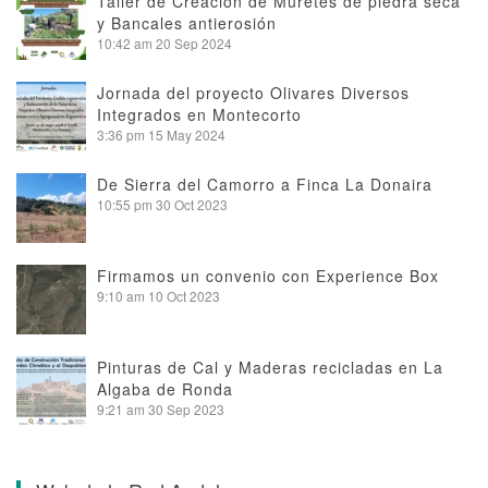
Taller de Creación de Muretes de piedra seca
y Bancales antierosión
10:42 am
20 Sep 2024
Jornada del proyecto Olivares Diversos
Integrados en Montecorto
3:36 pm
15 May 2024
De Sierra del Camorro a Finca La Donaira
10:55 pm
30 Oct 2023
Firmamos un convenio con Experience Box
9:10 am
10 Oct 2023
Pinturas de Cal y Maderas recicladas en La
Algaba de Ronda
9:21 am
30 Sep 2023