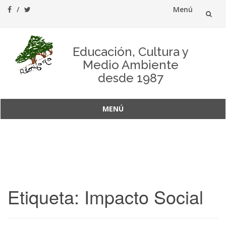
Menú
Saltar
al
Educación, Cultura y
Medio Ambiente
contenido
desde 1987
MENÚ
Saltar
al
contenido
Etiqueta:
Impacto Social