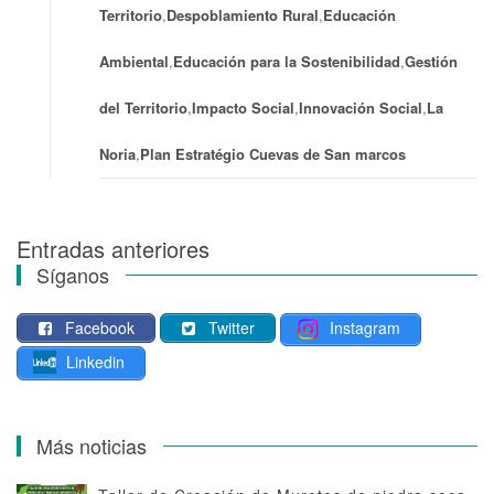
Territorio
,
Despoblamiento Rural
,
Educación
Ambiental
,
Educación para la Sostenibilidad
,
Gestión
del Territorio
,
Impacto Social
,
Innovación Social
,
La
Noria
,
Plan Estratégio Cuevas de San marcos
Entradas anteriores
Navegación
Síganos
de
Facebook
Twitter
Instagram
entradas
Linkedin
Más noticias