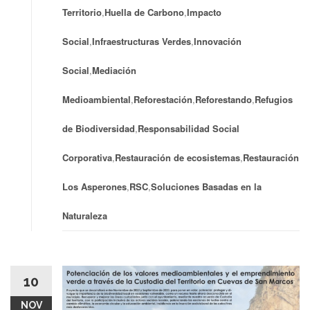
Territorio
,
Huella de Carbono
,
Impacto
Social
,
Infraestructuras Verdes
,
Innovación
Social
,
Mediación
Medioambiental
,
Reforestación
,
Reforestando
,
Refugios
de Biodiversidad
,
Responsabilidad Social
Corporativa
,
Restauración de ecosistemas
,
Restauración
Los Asperones
,
RSC
,
Soluciones Basadas en la
Naturaleza
10
NOV