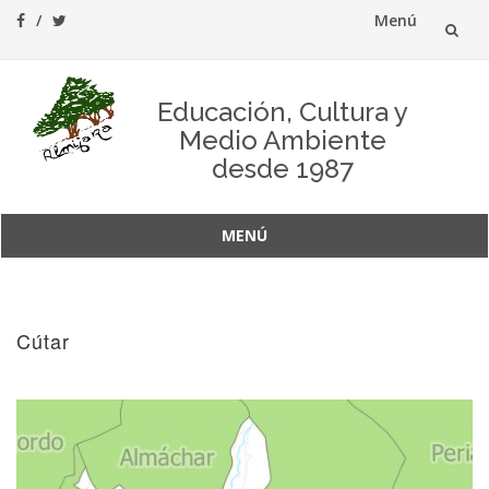
Menú
Saltar
al
Educación, Cultura y
Medio Ambiente
contenido
desde 1987
MENÚ
Saltar
al
contenido
Cútar