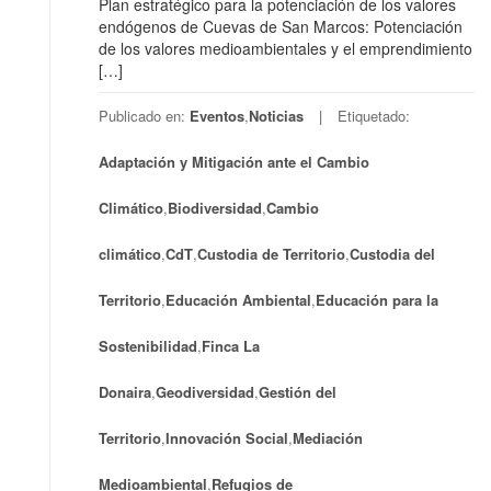
Plan estratégico para la potenciación de los valores
endógenos de Cuevas de San Marcos: Potenciación
de los valores medioambientales y el emprendimiento
[…]
Publicado en:
Eventos
,
Noticias
Etiquetado:
Adaptación y Mitigación ante el Cambio
Climático
,
Biodiversidad
,
Cambio
climático
,
CdT
,
Custodia de Territorio
,
Custodia del
Territorio
,
Educación Ambiental
,
Educación para la
Sostenibilidad
,
Finca La
Donaira
,
Geodiversidad
,
Gestión del
Territorio
,
Innovación Social
,
Mediación
Medioambiental
,
Refugios de