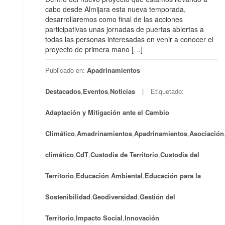
cabo desde Almijara esta nueva temporada,
desarrollaremos como final de las acciones
participativas unas jornadas de puertas abiertas a
todas las personas interesadas en venir a conocer el
proyecto de primera mano […]
Publicado en:
Apadrinamientos
Destacados
,
Eventos
,
Noticias
Etiquetado:
Adaptación y Mitigación ante el Cambio
Climático
,
Amadrinamientos
,
Apadrinamientos
,
Asociación
climático
,
CdT
,
Custodia de Territorio
,
Custodia del
Territorio
,
Educación Ambiental
,
Educación para la
Sostenibilidad
,
Geodiversidad
,
Gestión del
Territorio
,
Impacto Social
,
Innovación