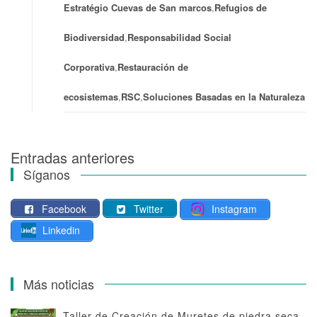
Estratégio Cuevas de San marcos
,
Refugios de
Biodiversidad
,
Responsabilidad Social
Corporativa
,
Restauración de
ecosistemas
,
RSC
,
Soluciones Basadas en la Naturaleza
Entradas anteriores
Navegación
Síganos
de
Facebook
Twitter
Instagram
entradas
Linkedin
Más noticias
Taller de Creación de Muretes de piedra seca