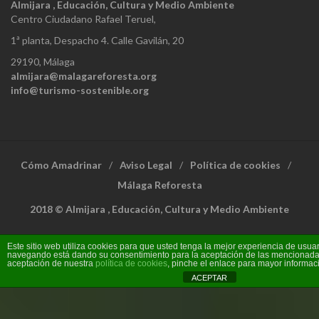
Almijara , Educación, Cultura y Medio Ambiente
Centro Ciudadano Rafael Teruel,
1ª planta, Despacho 4. Calle Gavilán, 20
29190, Málaga
almijara@malagareforesta.org
info@turismo-sostenible.org
Cómo Amadrinar
Aviso Legal
Política de cookies
Málaga Reforesta
2018 © Almijara , Educación, Cultura y Medio Ambiente
Este sitio web utiliza cookies para que usted tenga la mejor experiencia de usuar
navegando está dando su consentimiento para la aceptación de las mencionadas
aceptación de nuestra
política de cookies
, pinche el enlace para mayor informac
ACEPTAR