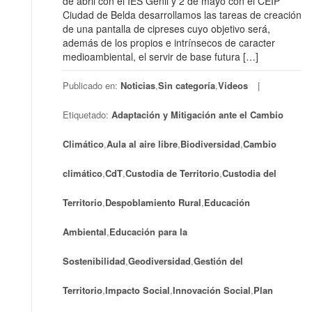
de abril con el IES Genil y 2 de mayo con el CEIP
Ciudad de Belda desarrollamos las tareas de creación
de una pantalla de cipreses cuyo objetivo será,
además de los propios e intrínsecos de caracter
medioambiental, el servir de base futura […]
Publicado en:
Noticias
,
Sin categoría
,
Videos
Etiquetado:
Adaptación y Mitigación ante el Cambio
Climático
,
Aula al aire libre
,
Biodiversidad
,
Cambio
climático
,
CdT
,
Custodia de Territorio
,
Custodia del
Territorio
,
Despoblamiento Rural
,
Educación
Ambiental
,
Educación para la
Sostenibilidad
,
Geodiversidad
,
Gestión del
Territorio
,
Impacto Social
,
Innovación Social
,
Plan