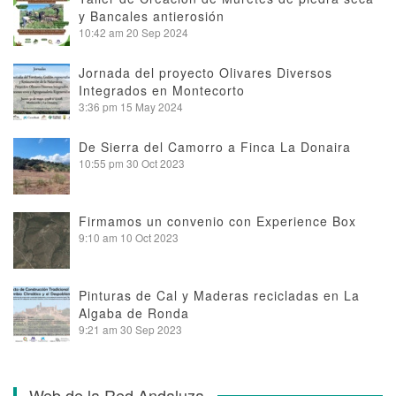
y Bancales antierosión
10:42 am
20 Sep 2024
Jornada del proyecto Olivares Diversos
Integrados en Montecorto
3:36 pm
15 May 2024
De Sierra del Camorro a Finca La Donaira
10:55 pm
30 Oct 2023
Firmamos un convenio con Experience Box
9:10 am
10 Oct 2023
Pinturas de Cal y Maderas recicladas en La
Algaba de Ronda
9:21 am
30 Sep 2023
Web de la Red Andaluza