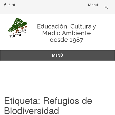
Menú
Saltar
al
Educación, Cultura y
Medio Ambiente
contenido
desde 1987
MENÚ
Saltar
al
contenido
Etiqueta:
Refugios de
Biodiversidad