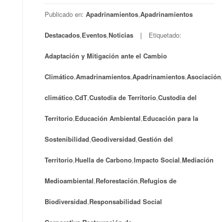
Publicado en:
Apadrinamientos
,
Apadrinamientos
Destacados
,
Eventos
,
Noticias
Etiquetado:
Adaptación y Mitigación ante el Cambio
Climático
,
Amadrinamientos
,
Apadrinamientos
,
Asociación
climático
,
CdT
,
Custodia de Territorio
,
Custodia del
Territorio
,
Educación Ambiental
,
Educación para la
Sostenibilidad
,
Geodiversidad
,
Gestión del
Territorio
,
Huella de Carbono
,
Impacto Social
,
Mediación
Medioambiental
,
Reforestación
,
Refugios de
Biodiversidad
,
Responsabilidad Social