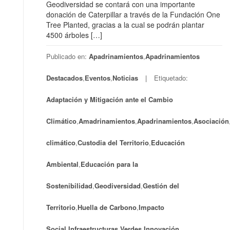
Geodiversidad se contará con una importante
donación de Caterpillar a través de la Fundación One
Tree Planted, gracias a la cual se podrán plantar
4500 árboles […]
Publicado en:
Apadrinamientos
,
Apadrinamientos
Destacados
,
Eventos
,
Noticias
Etiquetado:
Adaptación y Mitigación ante el Cambio
Climático
,
Amadrinamientos
,
Apadrinamientos
,
Asociación
climático
,
Custodia del Territorio
,
Educación
Ambiental
,
Educación para la
Sostenibilidad
,
Geodiversidad
,
Gestión del
Territorio
,
Huella de Carbono
,
Impacto
Social
,
Infraestructuras Verdes
,
Innovación