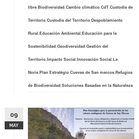
libre
,
Biodiversidad
,
Cambio climático
,
CdT
,
Custodia de
Territorio
,
Custodia del Territorio
,
Despoblamiento
Rural
,
Educación Ambiental
,
Educación para la
Sostenibilidad
,
Geodiversidad
,
Gestión del
Territorio
,
Impacto Social
,
Innovación Social
,
La
Noria
,
Plan Estratégio Cuevas de San marcos
,
Refugios
de Biodiversidad
,
Soluciones Basadas en la Naturaleza
09
MAY