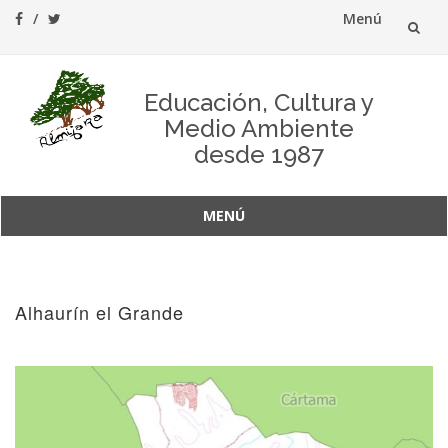
Menú
Saltar
al
Educación, Cultura y
Medio Ambiente
contenido
desde 1987
MENÚ
Saltar
al
contenido
Alhaurín el Grande