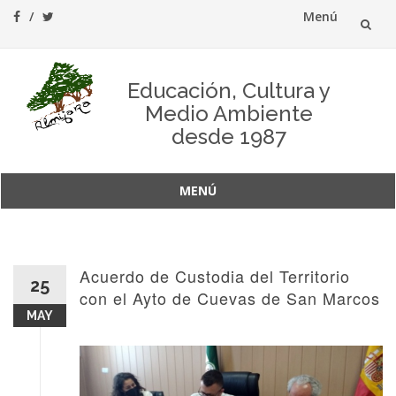
Menú
Saltar
al
Educación, Cultura y
Medio Ambiente
contenido
desde 1987
MENÚ
Saltar
al
contenido
Acuerdo de Custodia del Territorio
25
con el Ayto de Cuevas de San Marcos
MAY