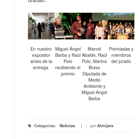
Gracias».
En nuestro
Miguel Ángel
Manoli
Premiadas y
expositor
Barba y Raúl
Abalde, Raúl
miembros
antes de la
Polo
Polo, Marina
del jurado
entrega.
recibiendo el
Bravo
premio
Diputada de
Medio
Ambiente y
Miguel Ángel
Barba
Categorías:
Noticias
/
por
Almijara