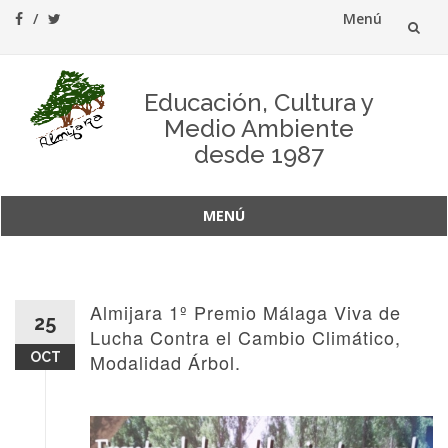
Menú
Saltar
al
Educación, Cultura y
Medio Ambiente
contenido
desde 1987
MENÚ
Saltar
al
contenido
Almijara 1º Premio Málaga Viva de
25
Lucha Contra el Cambio Climático,
OCT
Modalidad Árbol.