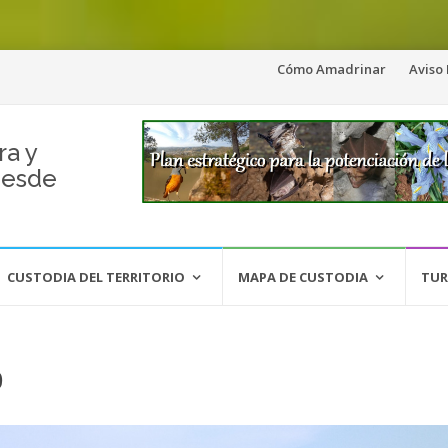
Saltar
Cómo Amadrinar
Aviso
al
contenido
ra y
desde
CUSTODIA DEL TERRITORIO
MAPA DE CUSTODIA
TUR
0