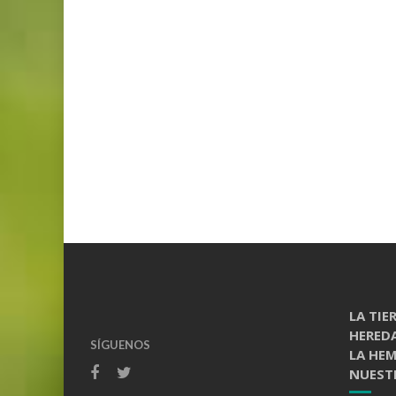
LA TIE
HERED
SÍGUENOS
LA HE
NUESTR