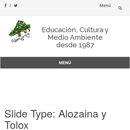
Menú
Saltar
al
Educación, Cultura y
Medio Ambiente
contenido
desde 1987
MENÚ
Saltar
al
contenido
Slide Type:
Alozaina y
Tolox