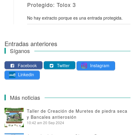
Protegido: Tolox 3
No hay extracto porque es una entrada protegida.
Entradas anteriores
Navegación
Síganos
de
Facebook
Twitter
Instagram
entradas
Linkedin
Más noticias
Taller de Creación de Muretes de piedra seca
y Bancales antierosión
10:42 am
20 Sep 2024