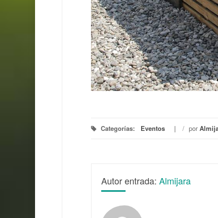
Categorías:
Eventos
/
por
Almij
Autor entrada:
Almijara