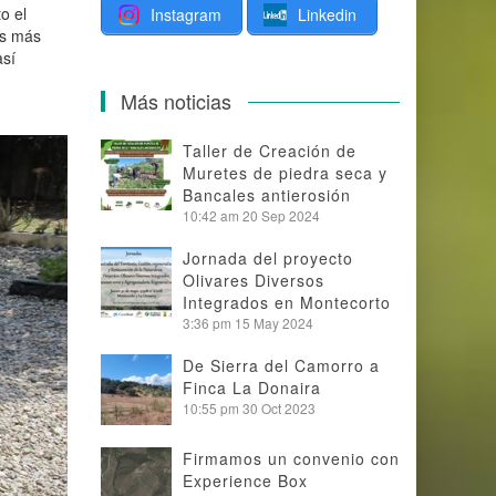
o el
Instagram
Linkedin
es más
así
Más noticias
Taller de Creación de
Muretes de piedra seca y
Bancales antierosión
10:42 am
20 Sep 2024
Jornada del proyecto
Olivares Diversos
Integrados en Montecorto
3:36 pm
15 May 2024
De Sierra del Camorro a
Finca La Donaira
10:55 pm
30 Oct 2023
Firmamos un convenio con
Experience Box