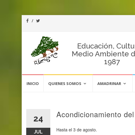
Educación, Cultu
Medio Ambiente 
1987
Saltar
al
INICIO
QUIENES SOMOS
AMADRINAR
contenido
Acondicionamiento del
24
Hasta el 3 de agosto.
JUL