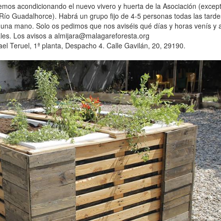
emos acondicionando el nuevo vivero y huerta de la Asociación (except
ío Guadalhorce). Habrá un grupo fijo de 4-5 personas todas las tard
 una mano. Solo os pedimos que nos aviséis qué días y horas venís y 
les. Los avisos a almijara@malagareforesta.org
el Teruel, 1ª planta, Despacho 4. Calle Gavilán, 20, 29190.