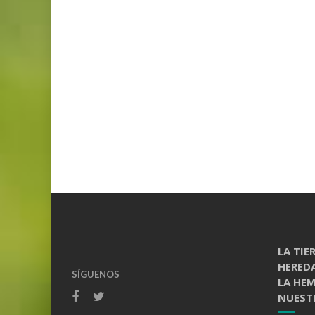
LA TIE
HERED
SÍGUENOS
LA HE
NUESTR