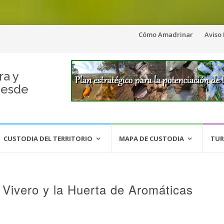
Saltar
Cómo Amadrinar
Aviso
al
contenido
ra y
desde
CUSTODIA DEL TERRITORIO
MAPA DE CUSTODIA
TUR
 Vivero y la Huerta de Aromáticas