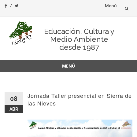
Menú
Saltar
al
Educación, Cultura y
Medio Ambiente
contenido
desde 1987
MENÚ
Saltar
al
contenido
Jornada Taller presencial en Sierra de
08
las Nieves
ABR