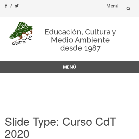
Menú
Saltar
al
Educación, Cultura y
Medio Ambiente
contenido
desde 1987
MENÚ
Saltar
al
contenido
Slide Type:
Curso CdT
2020