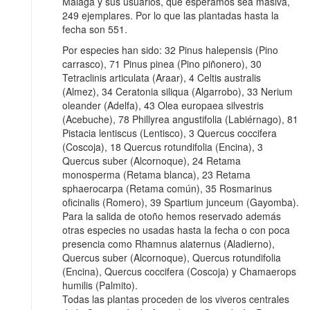
Málaga y sus usuarios, que esperamos sea masiva,
249 ejemplares. Por lo que las plantadas hasta la
fecha son 551.
Por especies han sido: 32 Pinus halepensis (Pino
carrasco), 71 Pinus pinea (Pino piñonero), 30
Tetraclinis articulata (Araar), 4 Celtis australis
(Almez), 34 Ceratonia siliqua (Algarrobo), 33 Nerium
oleander (Adelfa), 43 Olea europaea silvestris
(Acebuche), 78 Phillyrea angustifolia (Labiérnago), 81
Pistacia lentiscus (Lentisco), 3 Quercus coccifera
(Coscoja), 18 Quercus rotundifolia (Encina), 3
Quercus suber (Alcornoque), 24 Retama
monosperma (Retama blanca), 23 Retama
sphaerocarpa (Retama común), 35 Rosmarinus
oficinalis (Romero), 39 Spartium junceum (Gayomba).
Para la salida de otoño hemos reservado además
otras especies no usadas hasta la fecha o con poca
presencia como Rhamnus alaternus (Aladierno),
Quercus suber (Alcornoque), Quercus rotundifolia
(Encina), Quercus coccifera (Coscoja) y Chamaerops
humilis (Palmito).
Todas las plantas proceden de los viveros centrales