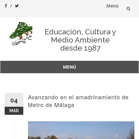
Menú
Saltar
al
Educación, Cultura y
Medio Ambiente
contenido
desde 1987
MENÚ
Saltar
al
contenido
Avanzando en el amadrinamiento de
04
Metro de Málaga
MAR