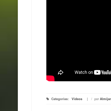
Categorías:
Videos
/
por
Almija