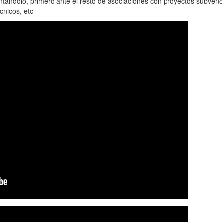
entándolo, primero ante el resto de asociaciones con proyectos subven
cnicos, etc