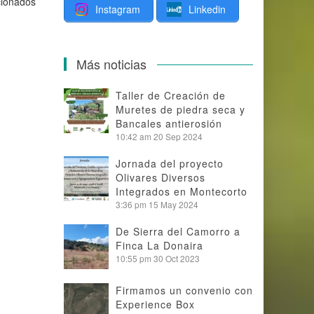
cionados
Instagram
Linkedin
Más noticias
Taller de Creación de
Muretes de piedra seca y
Bancales antierosión
10:42 am
20 Sep 2024
Jornada del proyecto
Olivares Diversos
Integrados en Montecorto
3:36 pm
15 May 2024
De Sierra del Camorro a
Finca La Donaira
10:55 pm
30 Oct 2023
Firmamos un convenio con
Experience Box