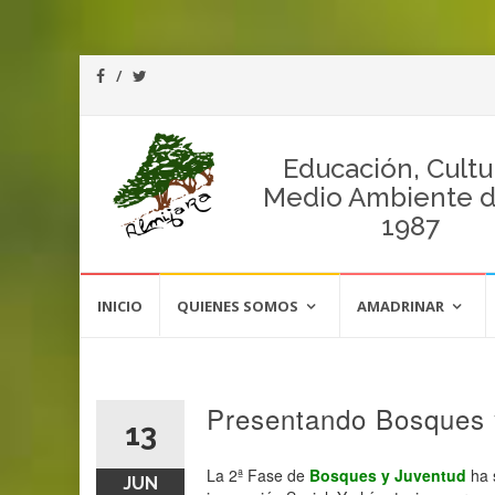
Educación, Cultu
Medio Ambiente 
1987
Saltar
al
INICIO
QUIENES SOMOS
AMADRINAR
contenido
Presentando Bosques 
13
La 2ª Fase de
Bosques y Juventud
ha 
JUN