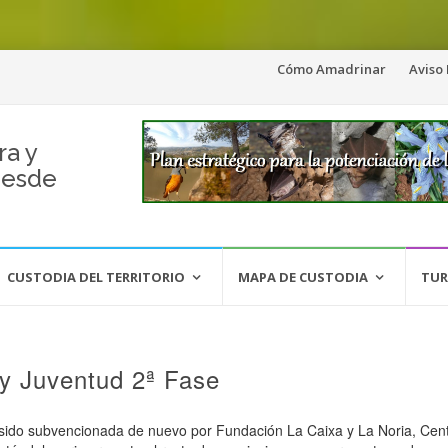
Saltar
Cómo Amadrinar
Aviso
al
contenido
ra y
desde
CUSTODIA DEL TERRITORIO
MAPA DE CUSTODIA
TUR
y Juventud 2ª Fase
sido subvencionada de nuevo por Fundación La Caixa y La Noria, Cen