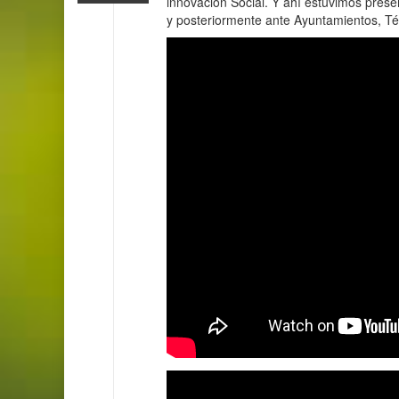
innovación Social. Y ahí estuvimos pres
y posteriormente ante Ayuntamientos, Té