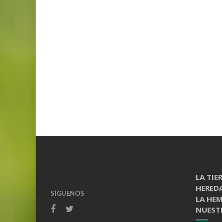
LA TIE
HERED
SÍGUENOS
LA HE
NUESTR