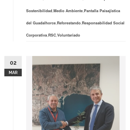
Sostenibilidad
,
Medio Ambiente
,
Pantalla Paisajística
del Guadalhorce
,
Reforestando
,
Responsabilidad Social
Corporativa
,
RSC
,
Voluntariado
02
MAR