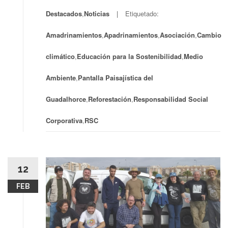
Destacados
,
Noticias
Etiquetado:
Amadrinamientos
,
Apadrinamientos
,
Asociación
,
Cambio
climático
,
Educación para la Sostenibilidad
,
Medio
Ambiente
,
Pantalla Paisajística del
Guadalhorce
,
Reforestación
,
Responsabilidad Social
Corporativa
,
RSC
12
FEB