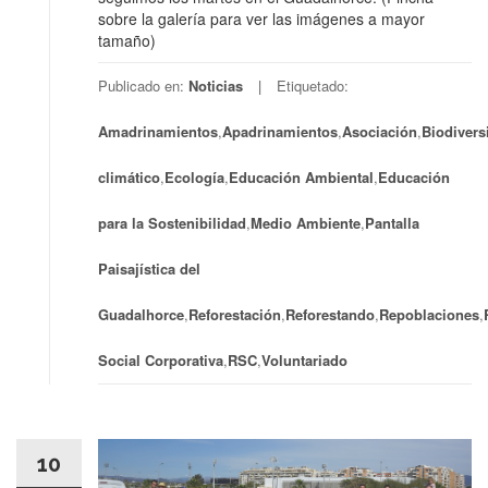
sobre la galería para ver las imágenes a mayor
tamaño)
Publicado en:
Noticias
Etiquetado:
Amadrinamientos
,
Apadrinamientos
,
Asociación
,
Biodivers
climático
,
Ecología
,
Educación Ambiental
,
Educación
para la Sostenibilidad
,
Medio Ambiente
,
Pantalla
Paisajística del
Guadalhorce
,
Reforestación
,
Reforestando
,
Repoblaciones
,
Social Corporativa
,
RSC
,
Voluntariado
10