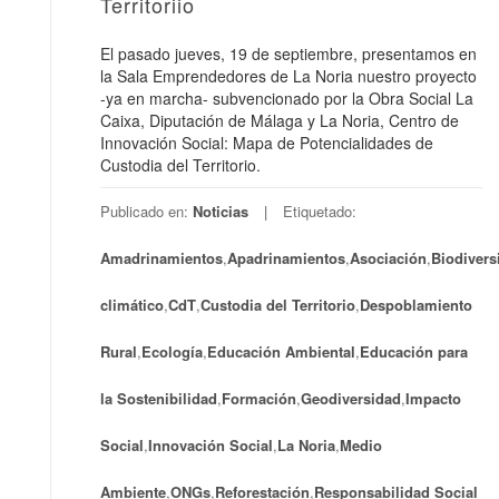
Territoriio
El pasado jueves, 19 de septiembre, presentamos en
la Sala Emprendedores de La Noria nuestro proyecto
-ya en marcha- subvencionado por la Obra Social La
Caixa, Diputación de Málaga y La Noria, Centro de
Innovación Social: Mapa de Potencialidades de
Custodia del Territorio.
Publicado en:
Noticias
Etiquetado:
Amadrinamientos
,
Apadrinamientos
,
Asociación
,
Biodivers
climático
,
CdT
,
Custodia del Territorio
,
Despoblamiento
Rural
,
Ecología
,
Educación Ambiental
,
Educación para
la Sostenibilidad
,
Formación
,
Geodiversidad
,
Impacto
Social
,
Innovación Social
,
La Noria
,
Medio
Ambiente
,
ONGs
,
Reforestación
,
Responsabilidad Social