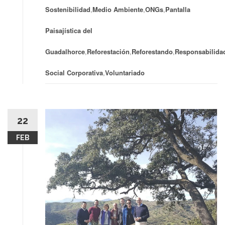
Sostenibilidad
,
Medio Ambiente
,
ONGs
,
Pantalla
Paisajística del
Guadalhorce
,
Reforestación
,
Reforestando
,
Responsabilida
Social Corporativa
,
Voluntariado
22
FEB