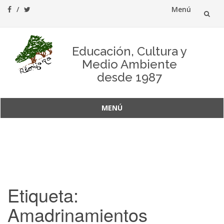
Menú
Saltar
al
Educación, Cultura y
Medio Ambiente
contenido
desde 1987
MENÚ
Saltar
al
contenido
Etiqueta:
Amadrinamientos