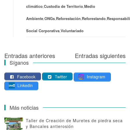
climático
,
Custodia de Territorio
,
Medio
Ambiente
,
ONGs
,
Reforestación
,
Reforestando
,
Responsabil
Social Corporativa
,
Voluntariado
Entradas anteriores
Entradas siguientes
Navegación
Síganos
de
Facebook
Twitter
Instagram
entradas
Linkedin
Más noticias
Taller de Creación de Muretes de piedra seca
y Bancales antierosión