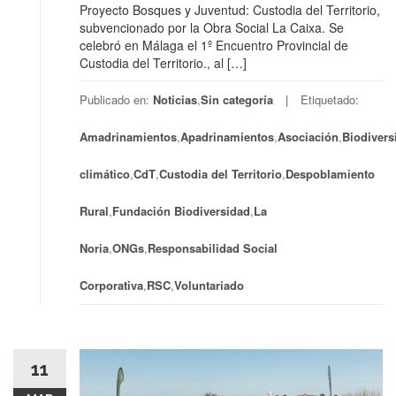
Proyecto Bosques y Juventud: Custodia del Territorio,
subvencionado por la Obra Social La Caixa. Se
celebró en Málaga el 1º Encuentro Provincial de
Custodia del Territorio., al […]
Publicado en:
Noticias
,
Sin categoría
Etiquetado:
Amadrinamientos
,
Apadrinamientos
,
Asociación
,
Biodivers
climático
,
CdT
,
Custodia del Territorio
,
Despoblamiento
Rural
,
Fundación Biodiversidad
,
La
Noria
,
ONGs
,
Responsabilidad Social
Corporativa
,
RSC
,
Voluntariado
11