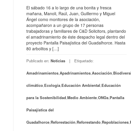
El sábado 16 a lo largo de una bonita y fresca
mañana, Manoli, Raúl, Juan, Guillermo y Miguel
Ángel como monitores de la asociación,
acompañaron a un grupo de 17 personas
trabajadoras y familiares de C&D Solicitors, plantando
el amadrinamiento de éste despacho legal dentro del
proyecto Pantalla Paisajística del Guadalhorce. Hasta
80 arbolitos y […]
Publicado en:
Noticias
Etiquetado:
Amadrinamientos
,
Apadrinamientos
,
Asociación
,
Biodivers
climático
,
Ecología
,
Educación Ambiental
,
Educación
para la Sostenibilidad
,
Medio Ambiente
,
ONGs
,
Pantalla
Paisajística del
Guadalhorce
,
Reforestación
,
Reforestando
,
Repoblaciones
,