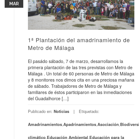
MAR
1ª Plantación del amadrinamiento de
Metro de Málaga
El pasádo sábado, 7 de marzo, desarrollamos la
primera plantación de las tres previstas con Metro de
Málaga . Un total de 60 personas de Metro de Málaga
y 8 monitores nos dimos cita en una preciosa mañana
de sábado. Trabajadores de Metro de Málaga y
familiares de éstos participaron en las inmediaciones
del Guadalhorce […]
Publicado en:
Noticias
Etiquetado:
Amadrinamientos
,
Apadrinamientos
,
Asociación
,
Biodivers
climático
,
Educación Ambiental
,
Educación para la