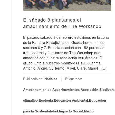
El sábado 8 plantamos el
amadrinamiento de The Workshop
El pasado sábado 8 de febrero estuvimos en la zona
de la Pantalla Paisajística del Guadalhorce, en los
sectores 6 y 7. En esta ocasión con 152 personas
trabajadoras y familiares de The Workshop que
amadrinó con nuestra asociación 350 árboles. El
grupo junto a nuestros monitores Raúl, Juanma,
Antonio, Ángel, Guillermo, Mikel, Clare, Manoli, […]
Publicado en:
Noticias
Etiquetado:
Amadrinamientos
,
Apadrinamientos
,
Asociación
,
Biodivers
climático
,
Ecología
,
Educación Ambiental
,
Educación
para la Sostenibilidad
,
Impacto Social
,
Medio